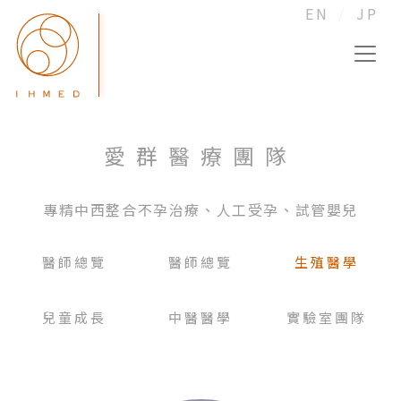
EN
JP
愛群醫療團隊
專精中西整合不孕治療、人工受孕、試管嬰兒
醫師總覽
醫師總覽
生殖醫學
兒童成長
中醫醫學
實驗室團隊