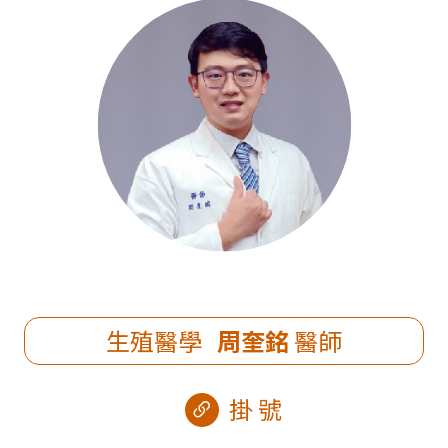
生殖醫學
周奎銘
醫師
掛號