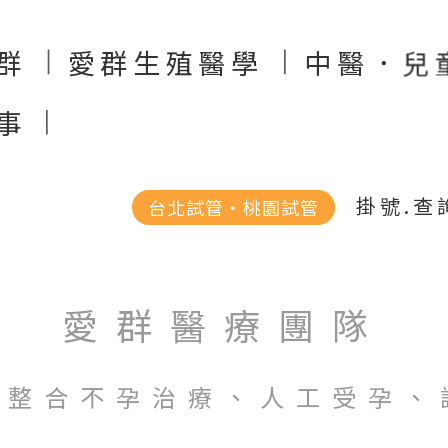
群
愛群生殖醫學
中醫．兒
事
掛號.查
台北試管‧桃園試管
愛群醫療團隊
西整合不孕治療、人工受孕、