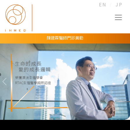
EN
JP
陳建霖醫師門診異動
愛群連續第8年通過澳洲RTAC生殖技術國際認證！
張凱翔醫師門診異動
生命的成長
黃世綱醫師門診異動
愛的成長邏輯
黃世綱醫師門診異動
榮獲澳洲生殖學會
RTAC生殖醫學國際認證
Previous
N