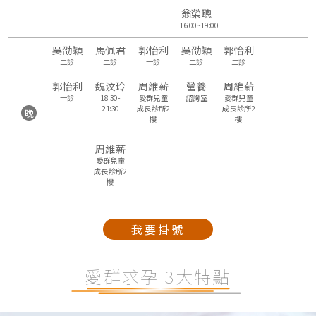
翁榮聰
16:00~19:00
吳劭穎
馬佩君
郭怡利
吳劭穎
郭怡利
二診
二診
一診
二診
二診
郭怡利
魏汶玲
周維薪
營養
周維薪
一診
18:30-
愛群兒童
諮詢室
愛群兒童
21:30
成長診所2
成長診所2
晚
樓
樓
周維薪
愛群兒童
成長診所2
樓
我要掛號
愛群求孕 3大特點