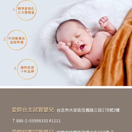
精準客製化
1.
三大實驗室
中西醫整合
2.
全程照護
國際認證
3.
十年品牌
愛群台北試管嬰兒
台北市大安區信義路三段178號2樓
T
886-2-55998333 #1211
愛群桃園試管嬰兒