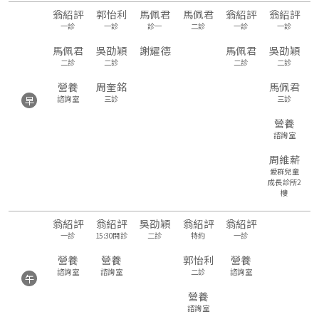
翁紹評
郭怡利
馬佩君
馬佩君
翁紹評
翁紹評
一診
一診
診一
二診
一診
一診
馬佩君
吳劭穎
謝耀德
馬佩君
吳劭穎
二診
二診
二診
二診
營養
周奎銘
馬佩君
諮詢室
三診
三診
早
營養
諮詢室
周維薪
愛群兒童
成長診所2
樓
翁紹評
翁紹評
吳劭穎
翁紹評
翁紹評
一診
15:30開診
二診
特約
一診
營養
營養
郭怡利
營養
諮詢室
諮詢室
二診
諮詢室
午
營養
諮詢室