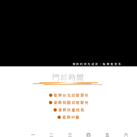
愛群的領先成就，點擊看更多...
門診時間
愛群台北試管嬰兒
愛群桃園試管嬰兒
愛群兒童成長
愛群中醫
一
二
三
四
五
六